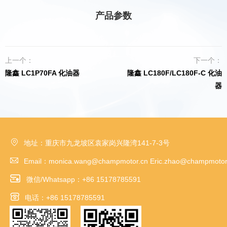
产品参数
上一个：
下一个：
隆鑫 LC1P70FA 化油器
隆鑫 LC180F/LC180F-C 化油
器

地址：重庆市九龙坡区袁家岗兴隆湾141-7-3号

Email：monica.wang@champmotor.cn Eric.zhao@champmotor

微信/Whatsapp：+86 15178785591

电话：+86 15178785591