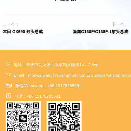
上一个：
下一个：
本田 GX690 缸头总成
隆鑫G160F/G168F-1缸头总成

地址：重庆市九龙坡区袁家岗兴隆湾141-7-3号

Email：monica.wang@champmotor.cn Eric.zhao@champmotor

微信/Whatsapp：+86 15178785591

电话：+86 15178785591